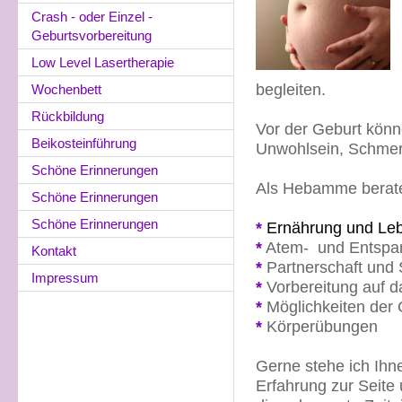
Crash - oder Einzel -
Geburtsvorbereitung
Low Level Lasertherapie
begleiten.
Wochenbett
Rückbildung
Vor der Geburt könn
Beikosteinführung
Unwohlsein, Schmer
Schöne Erinnerungen
Als Hebamme berate 
Schöne Erinnerungen
Schöne Erinnerungen
*
Ernährung und Le
*
Atem- und Entspa
Kontakt
*
Partnerschaft und 
Impressum
*
Vorbereitung auf d
*
Möglichkeiten der 
*
Körperübungen
Gerne stehe ich Ih
Erfahrung zur Seite 